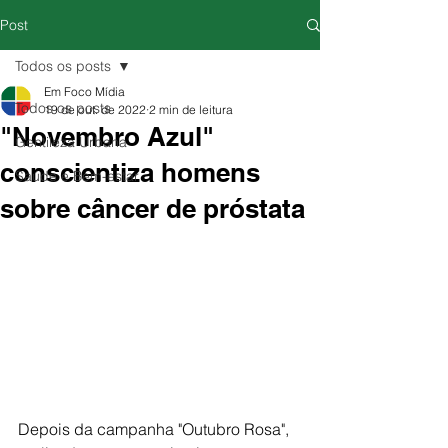
Post
Todos os posts
Em Foco Mídia
Todos os posts
19 de out. de 2022
2 min de leitura
"Novembro Azul"
Gentileza Urbana
conscientiza homens
Saúde e Bem-estar
sobre câncer de próstata
Depois da campanha "Outubro Rosa", 