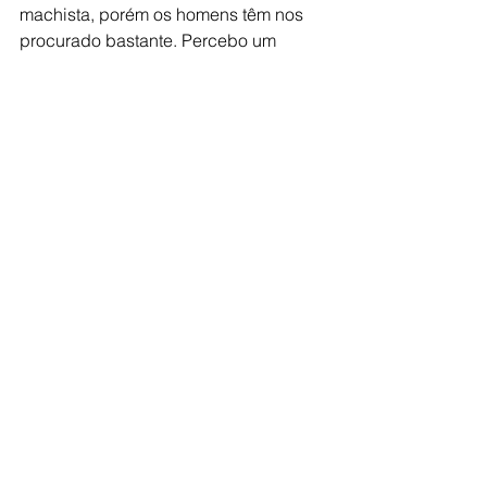
machista, porém os homens têm nos 
procurado bastante. Percebo um 
aumento de casos em homens mais 
jovens. Eles não precisam ter 
receios,porque,quando detectado na 
fase precoce, a chance de cura é 
enorme",comenta.
O "Novembro Azul" foi escolhido 
devido ao Dia Nacional de Combate 
ao Câncer de Próstata, comemorado 
no dia 17 de novembro. Qualquer 
dúvida ou esclarecimento procure o 
seu médico.
saúde
homens
sus
Saúde e Bem-estar