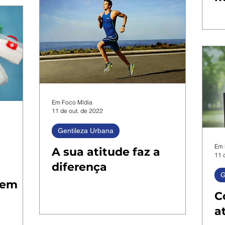
Em Foco Mídia
11 de out. de 2022
Gentileza Urbana
Em 
A sua atitude faz a
11 
diferença
G
 em
C
a