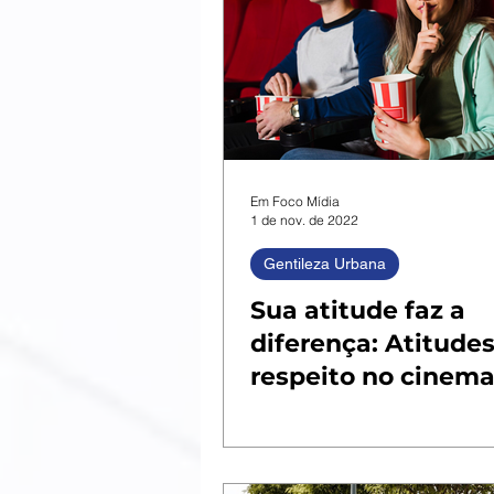
Em Foco Mídia
1 de nov. de 2022
Gentileza Urbana
Sua atitude faz a
diferença: Atitudes
respeito no cinem