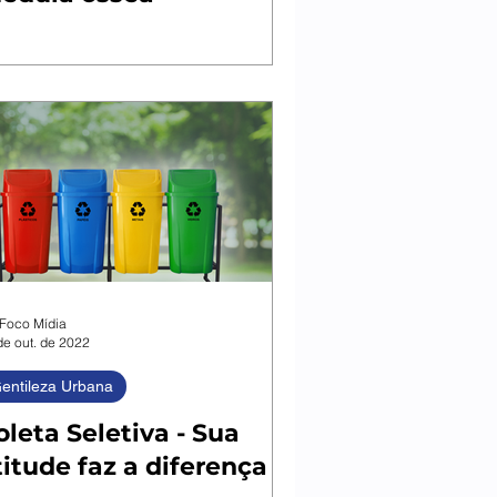
Foco Mídia
de out. de 2022
entileza Urbana
oleta Seletiva - Sua
titude faz a diferença