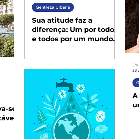
Gentileza Urbana
Sua atitude faz a
diferença: Um por todos
e todos por um mundo
melhor
Em 
28 
G
A
u
va-se
tável