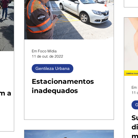
Em Foco Mídia
11 de out. de 2022
Gentileza Urbana
Estacionamentos
Em 
inadequados
m a
11 
G
S
d
m