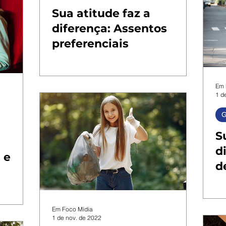
Sua atitude faz a
diferença: Assentos
preferenciais
Em 
1 d
G
S
d
 e
d
a
p
Em Foco Mídia
1 de nov. de 2022