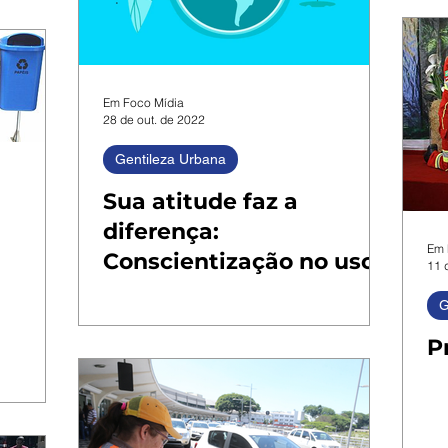
Em Foco Mídia
28 de out. de 2022
Gentileza Urbana
Sua atitude faz a
diferença:
Em 
Conscientização no uso
11 
da água
G
P