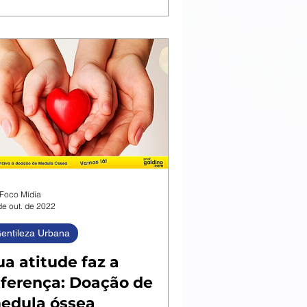
Foco Mídia
de out. de 2022
entileza Urbana
ua atitude faz a
iferença: Doação de
edula óssea