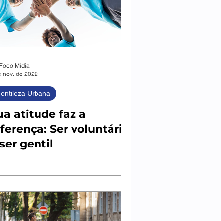
Foco Mídia
e nov. de 2022
entileza Urbana
ua atitude faz a
iferença: Ser voluntário
 ser gentil