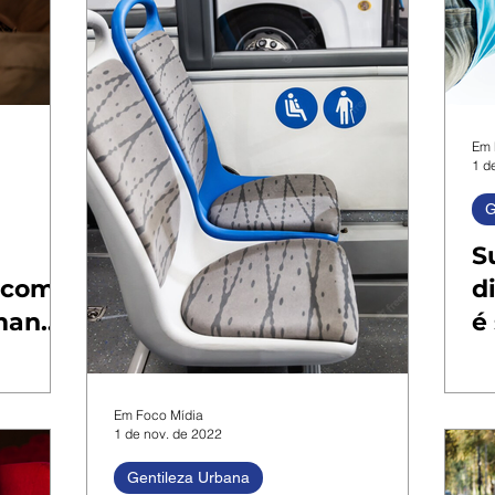
Em 
1 d
G
S
o com
d
amanhã
é
Em Foco Mídia
1 de nov. de 2022
Gentileza Urbana