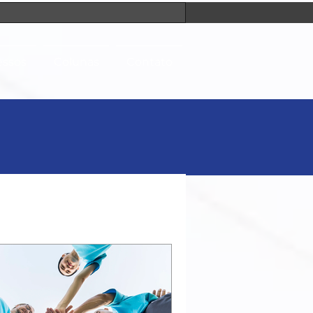
essos
Colunas
Contato