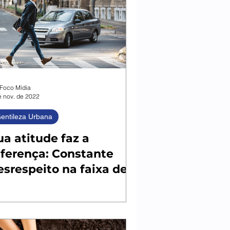
Foco Mídia
e nov. de 2022
entileza Urbana
ua atitude faz a
iferença: Constante
esrespeito na faixa de
edestre