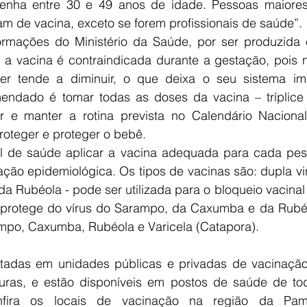
enha entre 30 e 49 anos de idade. Pessoas maiores
am de vacina, exceto se forem profissionais de saúde”.
rmações do Ministério da Saúde, por ser produzida 
 a vacina é contraindicada durante a gestação, pois n
r tende a diminuir, o que deixa o seu sistema imu
endado é tomar todas as doses da vacina – tríplice ou
r e manter a rotina prevista no Calendário Naciona
roteger e proteger o bebê.
al de saúde aplicar a vacina adequada para cada pes
ção epidemiológica. Os tipos de vacinas são: dupla vir
a Rubéola - pode ser utilizada para o bloqueio vacinal
l – protege do vírus do Sarampo, da Caxumba e da Rubéola
mpo, Caxumba, Rubéola e Varicela (Catapora).
rtadas em unidades públicas e privadas de vacinação
guras, e estão disponíveis em postos de saúde de to
nfira os locais de vacinação na região da Pamp