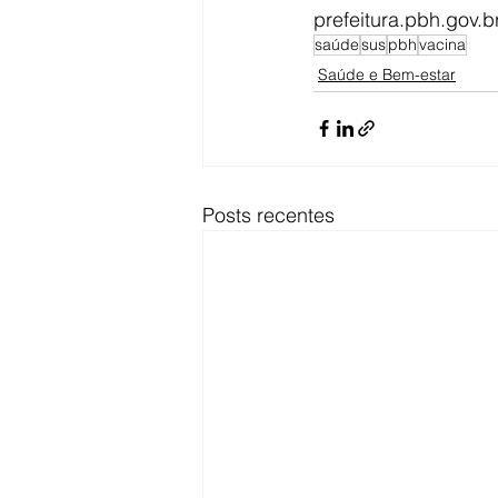
prefeitura.pbh.gov.b
saúde
sus
pbh
vacina
Saúde e Bem-estar
Posts recentes