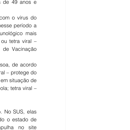
 de 49 anos e 
com o vírus do 
esse período a 
nológico mais 
 tetra viral – 
l de Vacinação 
soa, de acordo 
al – protege do 
 em situação de 
; tetra viral – 
. No SUS, elas 
do o estado de 
ulha no site 