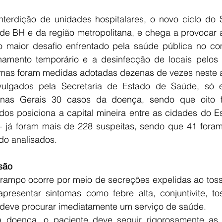
nterdição de unidades hospitalares, o novo ciclo do 
e BH e da região metropolitana, e chega a provocar 
o maior desafio enfrentado pela saúde pública no com
amento temporário e a desinfecção de locais pelos q
omas foram medidas adotadas dezenas de vezes neste 
ulgados pela Secretaria de Estado de Saúde, só 
nas Gerais 30 casos da doença, sendo que oito 
dos posiciona a capital mineira entre as cidades do E
 já foram mais de 228 suspeitas, sendo que 41 foram
do analisados.
são
ampo ocorre por meio de secreções expelidas ao tossir, 
presentar sintomas como febre alta, conjuntivite, t
deve procurar imediatamente um serviço de saúde.
 doença, o paciente deve seguir rigorosamente as o