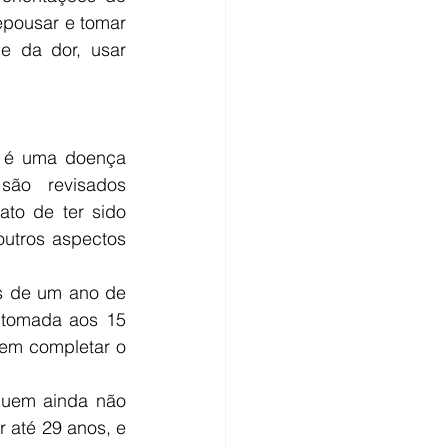
pousar e tomar 
e da dor, usar 
o é uma doença 
ão revisados 
to de ter sido 
utros aspectos 
s de um ano de 
tomada aos 15 
em completar o 
uem ainda não 
 até 29 anos, e 