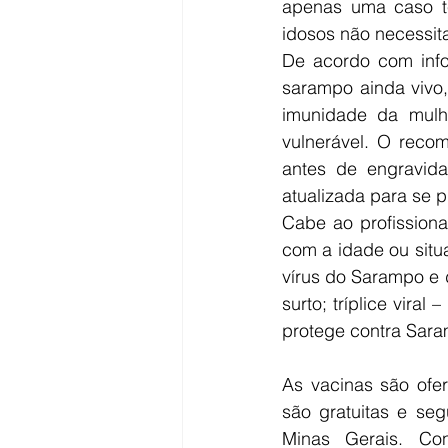
apenas uma caso t
idosos não necessit
De acordo com info
sarampo ainda vivo,
imunidade da mulhe
vulnerável. O recom
antes de engravida
atualizada para se p
Cabe ao profission
com a idade ou situa
vírus do Sarampo e d
surto; tríplice vira
protege contra Sara
As vacinas são ofe
são gratuitas e se
Minas Gerais. Co